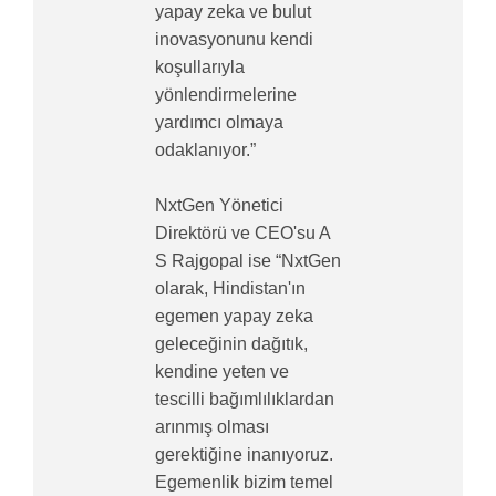
yapay zeka ve bulut
inovasyonunu kendi
koşullarıyla
yönlendirmelerine
yardımcı olmaya
odaklanıyor.”
NxtGen Yönetici
Direktörü ve CEO'su A
S Rajgopal ise “NxtGen
olarak, Hindistan'ın
egemen yapay zeka
geleceğinin dağıtık,
kendine yeten ve
tescilli bağımlılıklardan
arınmış olması
gerektiğine inanıyoruz.
Egemenlik bizim temel