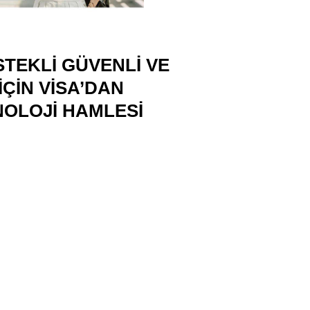
STEKLI GÜVENLI VE
İÇIN VISA’DAN
NOLOJI HAMLESI