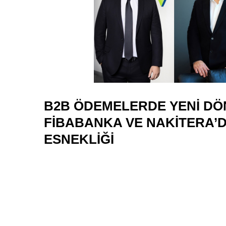
B2B ÖDEMELERDE YENI DÖ
FIBABANKA VE NAKITERA’
ESNEKLIĞI