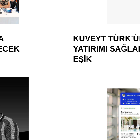
A
KUVEYT TÜRK’Ü
ECEK
YATIRIMI SAĞL
EŞIK