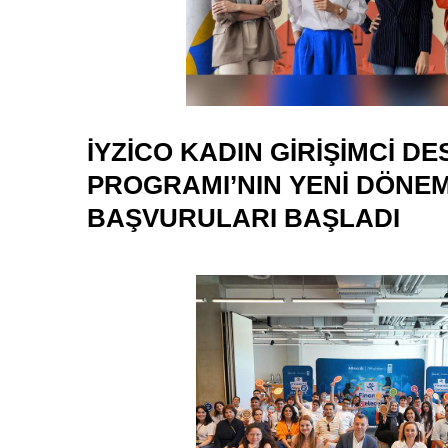
IYZICO KADIN GIRIŞIMCI D
PROGRAMI’NIN YENI DÖNE
BAŞVURULARI BAŞLADI