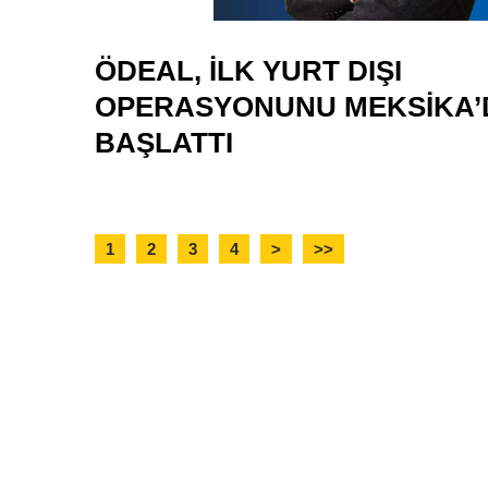
ÖDEAL, İLK YURT DIŞI
OPERASYONUNU MEKSIKA’
BAŞLATTI
1
2
3
4
>
>>