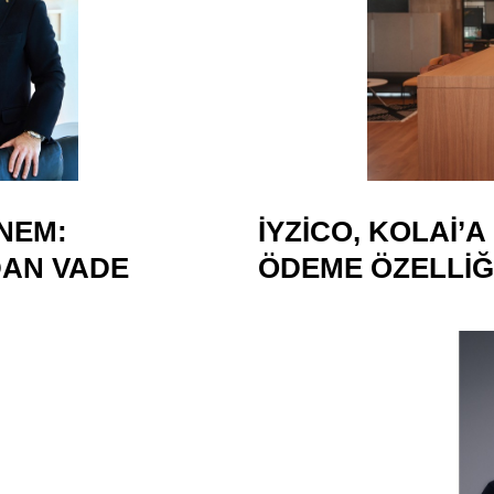
NEM:
IYZICO, KOLAI’
DAN VADE
ÖDEME ÖZELLIĞ