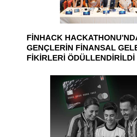
FINHACK HACKATHONU'ND
GENÇLERIN FINANSAL GEL
FIKIRLERI ÖDÜLLENDIRILDI