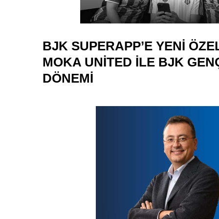
BJK SUPERAPP’E YENI ÖZEL
MOKA UNITED ILE BJK GE
DÖNEMI