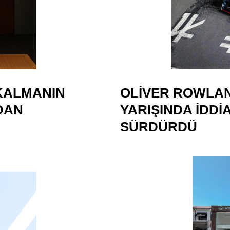
 KALMANIN
OLIVER ROWLA
DAN
YARIŞINDA IDDI
SÜRDÜRDÜ