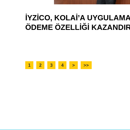
IYZICO, KOLAI’A UYGULAMA 
ÖDEME ÖZELLIĞI KAZANDIR
1
2
3
4
>
>>