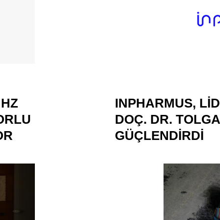
 HZ
INPHARMUS, LI
FORLU
DOÇ. DR. TOLGA
OR
GÜÇLENDIRDI